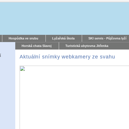
Hospůdka ve srubu
Lyžařská škola
SKI servis - Půjčovna lyží
Horská chata Slavoj
Turistická ubytovna Jitřenka
í
Aktuální snímky webkamery ze svahu