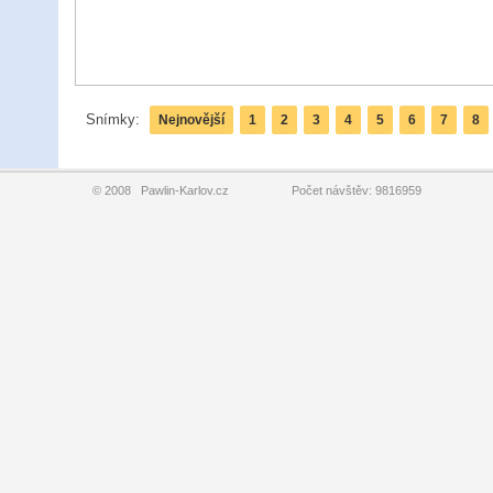
Snímky:
Nejnovější
1
2
3
4
5
6
7
8
© 2008 Pawlin-Karlov.cz Počet návštěv: 9816959