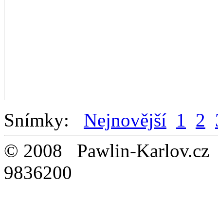
Snímky:
Nejnovější
1
2
© 2008 Pawlin-Karlo
9836200